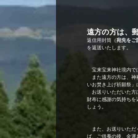
遠方の方は、
返信用封筒（
宛先をご
を返送いたします。
　宝来宝来神社境内で
　また遠方の方は、神
いお焚き上げ祈願祭」
　お送りいただいた方
財布に感謝の気持ちを
しょう。
　また、お送りいただ
ば、ご供養の後、金運