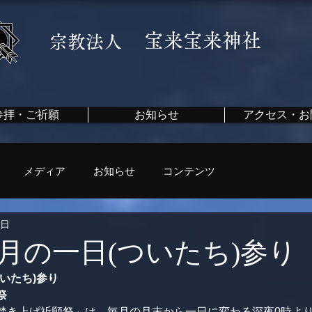
​宝来宝来神社
宗教法人
参拝・ご祈願
お知らせ
アクセス・お
メディア
お知らせ
コンテンツ
1日
3月の一日(ついたち)参り
いたち)参り
祭
焚き上げ祈願祭」は、毎月の月末から一日に変わる深夜0時よ