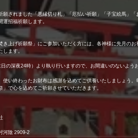
祈願されました「悪縁切り札」「厄払い祈願」「子宝絵馬」「
開運招福祈願します。
焚き上げ祈願祭」にご参加いただく方には、各神様に先月のお
たします。
末日の深夜24時）より執り行いますので、お間違いのないよう
、使い終わったお財布は感謝を込めてご供養いたしましょう。
祭」で心を込めてご祈願させていただきます。
社
陰 2909-2