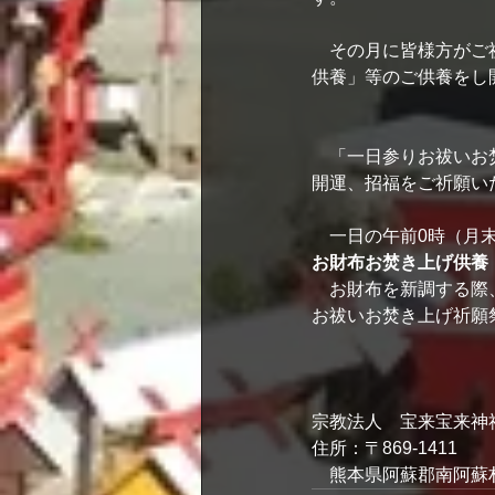
　その月に皆様方がご
供養」等のご供養をし
　「一日参りお祓いお
開運、招福をご祈願い
　一日の午前0時（月
お財布お焚き上げ供養
　お財布を新調する際
お祓いお焚き上げ祈願
宗教法人　宝来宝来神
住所：〒869-1411　
　熊本県阿蘇郡南阿蘇村河