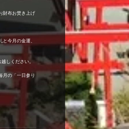
お財布お焚き上げ
礼と今月の金運、
お越しください。
毎月の「一日参り