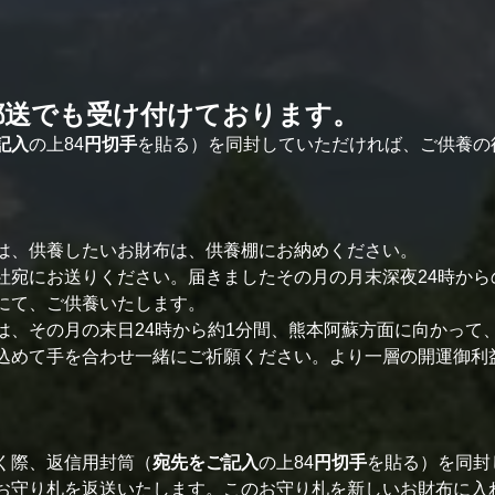
郵送でも受け付けております。
記入
の上84
円切手
を貼る）を同封していただければ、ご供養の
は、供養したいお財布は、供養棚にお納めください。
社宛にお送りください。届きましたその月の月末深夜24時から
にて、ご供養いたします。
は、その月の末日24時から約1分間、熊本阿蘇方面に向かって
込めて手を合わせ一緒にご祈願ください。より一層の開運御利
く際、返信用封筒（
宛先をご記入
の上84
円切手
を貼る）を同封
お守り札を返送いたします。このお守り札を新しいお財布に入