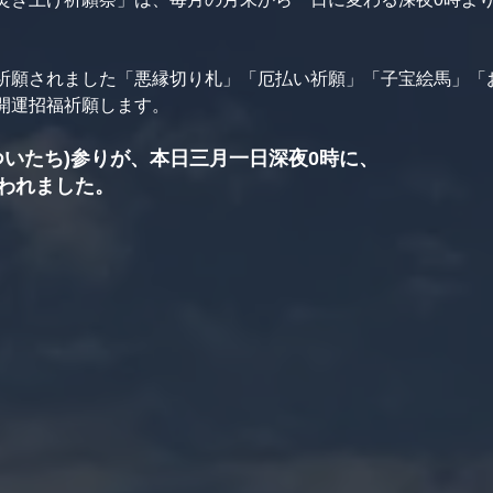
祈願されました「悪縁切り札」「厄払い祈願」「子宝絵馬」「
開運招福祈願します。
ついたち)参りが、本日三月一日深夜0時に、
われました。