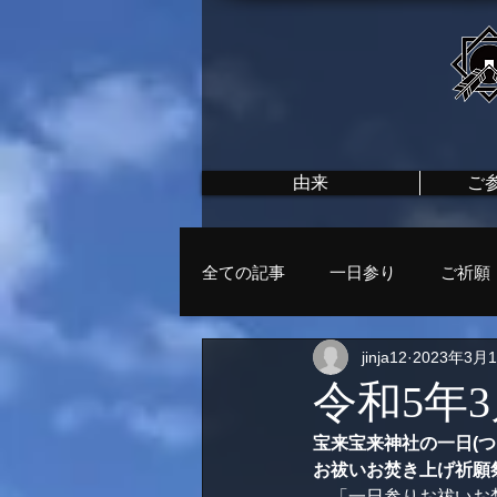
由来
ご
全ての記事
一日参り
ご祈願
jinja12
2023年3月
令和5年
宝来宝来神社の一日(つ
お祓いお焚き上げ祈願
　「一日参りお祓いお