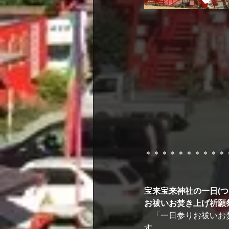
＊＊＊＊＊＊＊＊＊＊
宝来宝来神社の一日(つ
お祓いお焚き上げ祈願
　「一日参りお祓いお
す。