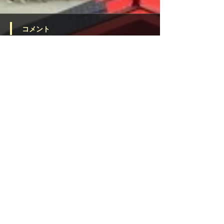
コメント
令和2年3月の一日参りお
日曜、祝日は開
コメントを追加…
祓いお焚き上げ祈願祭を
を行っておりま
執り行いました
宗教法人 宝来宝来神社
住所：〒869-1411
熊本県阿蘇郡南阿蘇村河陰 2909-2
TEL：
0967-67-3361
FAX：0967-67-3341
Email：
jinja@hogihogi.or.jp