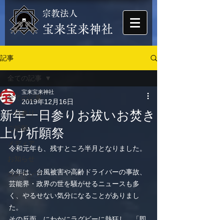
宗教法人
​宝来宝来神社
記事
全ての記事
宝来宝来神社
全ての記事
2019年12月16日
新年一日参りお祓いお焚き
一日参り
ご祈願
上げ祈願祭
メディア
令和元年も、残すところ半月となりました。
お知らせ
今年は、台風被害や高齢ドライバーの事故、
コンテンツ
芸能界・政界の世を騒がせるニュースも多
く、やるせない気分になることがありまし
た。
その反面、にわかにラグビーに熱狂し、「即