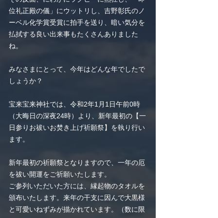
位礼正殿の儀」にウットリし、吉野彰氏のノ
ーベル化学賞受賞に拍手を送り、暗い気分を
払拭する良い出来事もたくさんありました
ね。
みなさまにとって、今年はどんな年でしたで
しょうか？
宝来宝来神社では、令和2年1月1日午前0時
（大晦日の深夜24時）より、新年最初の【一
日参りお祓いお焚き上げ祈願祭】を執り行い
ます。
新年最初の祈願祭となりますので、一年の厄
を祓い開運をご祈願いたします。
ご参列いただいた方には、縁起物のタオルを
頒布いたします。来年の干支に因んで大黒様
と可愛いねずみが描かれています。（数に限