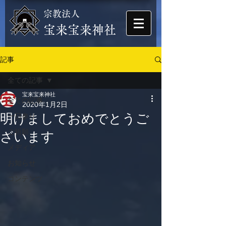
宗教法人
​宝来宝来神社
記事
全ての記事
宝来宝来神社
全ての記事
2020年1月2日
明けましておめでとうご
一日参り
ご祈願
ざいます
メディア
お知らせ
コンテンツ