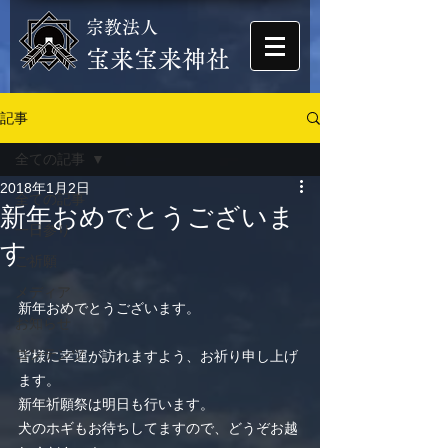
宗教法人
​宝来宝来神社
記事
全ての記事
2018年1月2日
全ての記事
新年おめでとうございま
一日参り
す
ご祈願
メディア
新年おめでとうございます。
お知らせ
コンテンツ
皆様に幸運が訪れますよう、お祈り申し上げ
ます。
新年祈願祭は明日も行います。
犬のホギもお待ちしてますので、どうぞお越