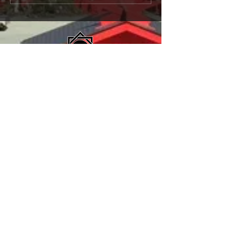
ち)参り
に当たる占い師
るコツ！厳選占い
宗教法人 宝来宝来神社
住所：〒869-1411
熊本県阿蘇郡南阿蘇村河陰 2909-2
TEL：
0967-67-3361
FAX：0967-67-3341
Email：
jinja@hogihogi.or.jp
ご参拝時間 8:30~日没
駐車場あります
公園型樹木葬墓地
未来樹の丘