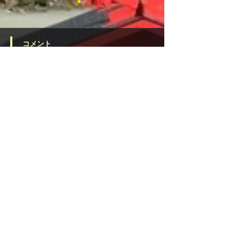
コメント
令和8年6月の一日(ついた
電話占いヴェル
コメントを追加…
ち)参り
に当たる占い師
るコツ！厳選占い
宗教法人 宝来宝来神社
住所：〒869-1411
熊本県阿蘇郡南阿蘇村河陰 2909-2
TEL：
0967-67-3361
FAX：0967-67-3341