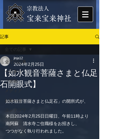
宗教法人
​宝来宝来神社
記事
全ての記事
jinja12
全ての記事
2024年2月25日
【如水観音菩薩さまと仏足
一日参り
ご祈願
石開眼式】
メディア
お知らせ
如水観音菩薩さまと仏足石」の開所式が、
コンテンツ
本日2024年2月25日日曜日、午前11時より
南阿蘇　清水寺ご住職様をお招きし、
つつがなく執り行われました。