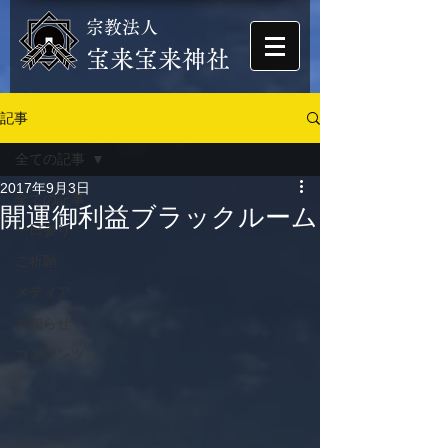
宗教法人
​宝来宝来神社
記事
全ての記事
2017年9月3日
全ての記事
開運御利益ブラックルーム
一日参り
ご祈願
メディア
お知らせ
コンテンツ