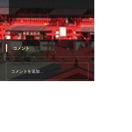
コメント
令和8年6月の一日(ついた
電話占いヴェル
コメントを追加…
ち)参り
に当たる占い師
るコツ！厳選占い
宗教法人 宝来宝来神社