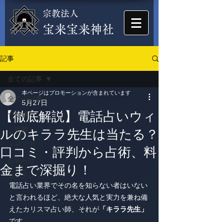
宗教法人
​宝来宝来神社
記事
全ての記事
本ページはプロモーションが含まれています
全ての記事
5月27日
【徹底解説】電話占いウィ
一日参り
ご祈願
ルのキララ先生は当たる？
メディア
口コミ・評判から占術、料
お知らせ
金まで深掘り！
コンテンツ
電話占い業界でその名を知らない者はいない
と言われるほど、絶大な人気と実力を兼ね備
えたカリスマ占い師、それが
「キララ先生」
です。