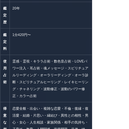
鑑
20年
定
歴
鑑
1分420円〜
定
料
使
霊感・霊視・キララ占術・数色音占術・LOVEパ
用
ワー注入・耳占術・魂メッセージ・スピリチュア
占
ルリーディング・オーラリーディング・オーラ診
術
断・スピリチュアルヒーリング・レイキヒーリン
グ・チャネリング・波動修正・波動のパワー修
正・カラー占術
得
恋愛全般・出会い・複雑な恋愛・不倫・復縁・復
意
活愛・結婚・片思い・縁結び・異性との相性・男
な
心・女心・人生相談・家族関係・相手の気持ち・