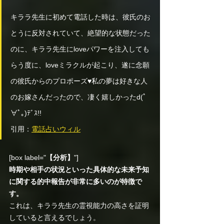
キララ先生に初めて電話した時は、彼氏のお
とうに反対されていて、絶望的な状態だった
のに、キララ先生にloveパワーを注入しても
らう度に、loveミラクルが起こり、遂に念願
の彼氏からのプロポーズ♥私の夢は好きな人
のお嫁さんだったので、凄く嬉しかったd(ﾟ
∀ﾟ｡)ﾃﾞｽ!! 
引用：
電話占いウィル
[box label="
【分析】
"]
時期や相手の状況といった具体的な未来予知
に関する的中報告が非常に多いのが特徴で
す。
これは、キララ先生の霊視能力の高さを証明
していると言えるでしょう。