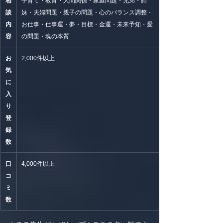
相
子育て・教育・人間関係・家庭問題・兄弟・姉
談
妹・夫婦問題・親子の問題・心のバランス調整・
内
お仕事・仕事運・夢・目標・金運・未来予知・愛
容
の問題・魂の本質
お
2,000件以上
気
に
入
り
登
録
数
口
4,000件以上
コ
ミ
数